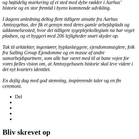
og højtidelig markering af et sted med dybe rødder i Aarhus’
historie og en stor fremtid i byens kommende udvikling.
I dagens anledning deltog flere tidligere ansatte fra Aarhus
Amtssygehus, der fik et gensyn med deres gamle arbejdsplads og
uddannelsessted, hvor det tidligere sygeplejekollegium nu har veget
pladsen, og et byggeri med 206 lejligheder snart skyder op.
Tak til arkitekter, ingeniører, byplanlæggere, ejendomsmæglere, folk
fra Salling Group Ejendomme og en masse af andre
samarbejdspartnere, som alle har været med til at bane vejen for
vores fælles vision om, at Amtssygehusets historie skal leve videre i
det nyt kvarters identitet.
En dejlig dag med god stemning, inspirerende taler og en fin
ceremoni.
Del
Bliv skrevet op