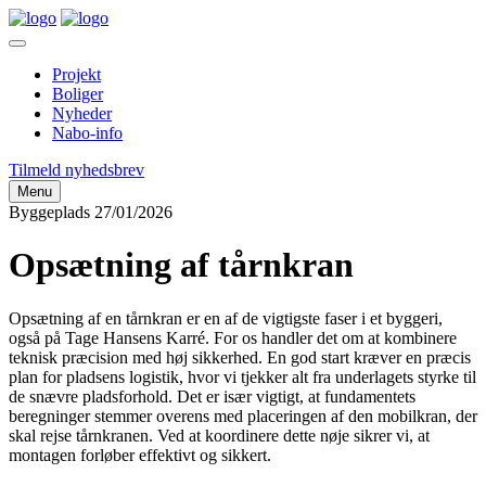
Projekt
Boliger
Nyheder
Nabo-info
Tilmeld nyhedsbrev
Menu
Byggeplads
27/01/2026
Opsætning af tårnkran
Opsætning af en tårnkran er en af de vigtigste faser i et byggeri,
også på Tage Hansens Karré. For os handler det om at kombinere
teknisk præcision med høj sikkerhed. En god start kræver en præcis
plan for pladsens logistik, hvor vi tjekker alt fra underlagets styrke til
de snævre pladsforhold. Det er især vigtigt, at fundamentets
beregninger stemmer overens med placeringen af den mobilkran, der
skal rejse tårnkranen. Ved at koordinere dette nøje sikrer vi, at
montagen forløber effektivt og sikkert.