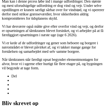
Man kan i denne prcess løbe ind i mange udfordringer. Den største
og mest uforudsigelige udfordring er dog vind og vejr. Under selve
opstillingen er kranen særligt sårbar over for vindstød, og vi opererer
derfor med strikse grænseværdier, hvor sikkerheden aldrig
kompromitteres for tidsplanens skyld.
Vi har desværre også måtte give efter overfor vind og vejr, og derfor
er opsætningen af tårnkranen blevet forsinket, og vi arbejder på at få
færdiggjort opsætningen i næste uge (uge 6 2026).
Vi er kede af de udfordringer og gener som beboere og borgere i
nærområdet er blevet påvirket af, og vi takker mange gange for
forståelsen og samarbejdet med selv samme borgere.
Når tårnkranen står færdigt opsat begynder elementmontagen for
alvor, hvor vi i ugerne efter hurtigt får flere etager på, og bygningen
vil begynde at tage form.
Del
Bliv skrevet op