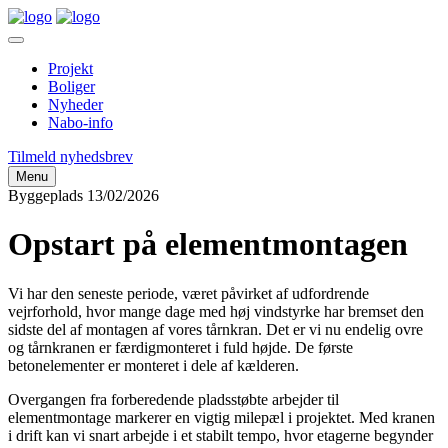
Projekt
Boliger
Nyheder
Nabo-info
Tilmeld nyhedsbrev
Menu
Byggeplads
13/02/2026
Opstart på elementmontagen
Vi har den seneste periode, været påvirket af udfordrende
vejrforhold, hvor mange dage med høj vindstyrke har bremset den
sidste del af montagen af vores tårnkran. Det er vi nu endelig ovre
og tårnkranen er færdigmonteret i fuld højde. De første
betonelementer er monteret i dele af kælderen.
Overgangen fra forberedende pladsstøbte arbejder til
elementmontage markerer en vigtig milepæl i projektet. Med kranen
i drift kan vi snart arbejde i et stabilt tempo, hvor etagerne begynder