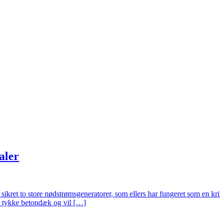
aler
ikret to store nødstrømsgeneratorer, som ellers har fungeret som en kriti
det tykke betondæk og vil […]