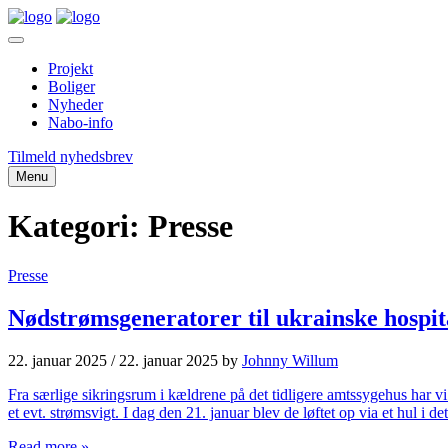
Projekt
Boliger
Nyheder
Nabo-info
Tilmeld nyhedsbrev
Menu
Kategori:
Presse
Presse
Nødstrømsgeneratorer til ukrainske hospit
22. januar 2025
/
22. januar 2025
by
Johnny Willum
Fra særlige sikringsrum i kældrene på det tidligere amtssygehus har vi s
et evt. strømsvigt. I dag den 21. januar blev de løftet op via et hul i 
Read more »